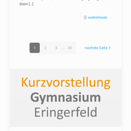
Beim
[…]
weiterlesen
1
2
3
...
30
nächste Seite