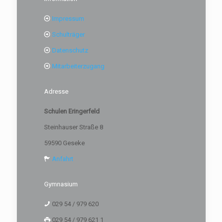
Impressum
Schulträger
Datenschutz
Mitarbeiterzugang
Adresse
Schulen Eringerfeld
Steinhauser Straße 8
59590 Geseke
Anfahrt
Gymnasium
029 54 / 979 620
029 54 / 979 621 1