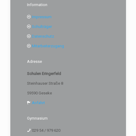
Information
Impressum
Schulträger
Datenschutz
Mitarbeiterzugang
Adresse
Schulen Eringerfeld
Steinhauser Straße 8
59590 Geseke
Anfahrt
Gymnasium
029 54 / 979 620