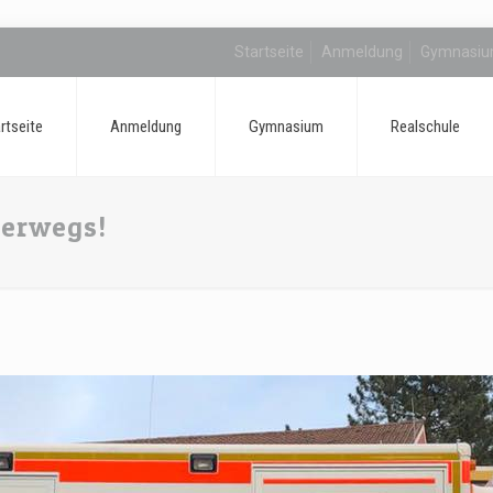
Startseite
Anmeldung
Gymnasi
rtseite
Anmeldung
Gymnasium
Realschule
terwegs!