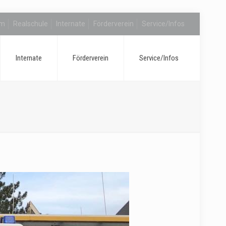
um
Realschule
Internate
Förderverein
Service/Infos
Internate
Förderverein
Service/Infos